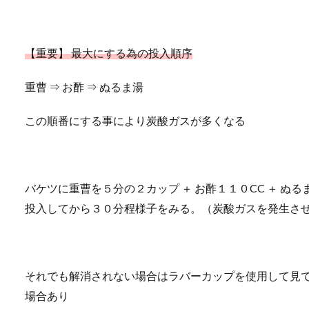
【重要】 最大にする為の投入順序
重曹 ⇒ お酢 ⇒ ぬるま湯
この順番にする事により炭酸ガスが多くなる
バケツに重曹を５分の２カップ ＋ お酢１１０CC ＋ 
投入してから３０分程様子をみる。（炭酸ガスを発生さ
それでも解消されない場合はラバーカップを使用して見
場合あり